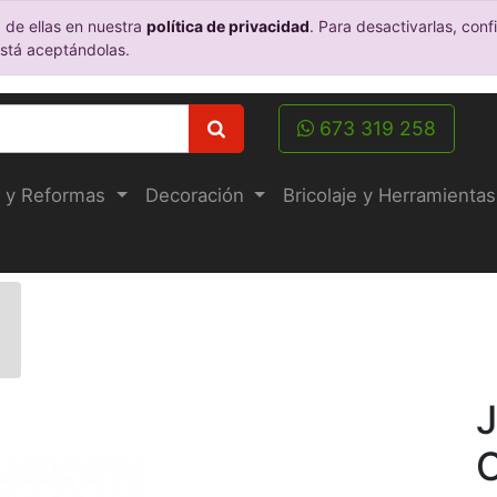
 de ellas en nuestra
política de privacidad
. Para desactivarlas, co
está aceptándolas.
673 319 258
 y Reformas
Decoración
Bricolaje y Herramientas