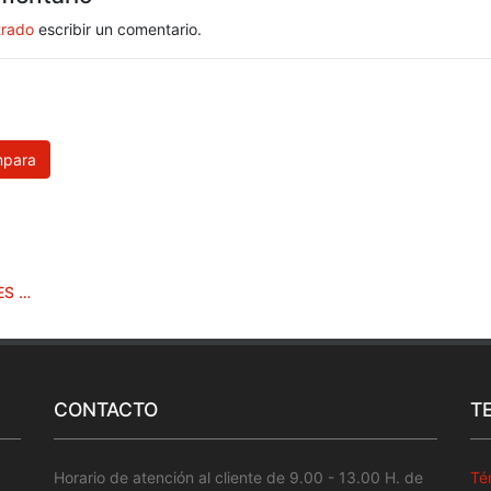
trado
escribir un comentario.
para
JUEGO BOCALLAVES Y ACCESORIOS ENCASTRE 3/8** 3PC
CONTACTO
T
Horario de atención al cliente de 9.00 - 13.00 H. de
Té