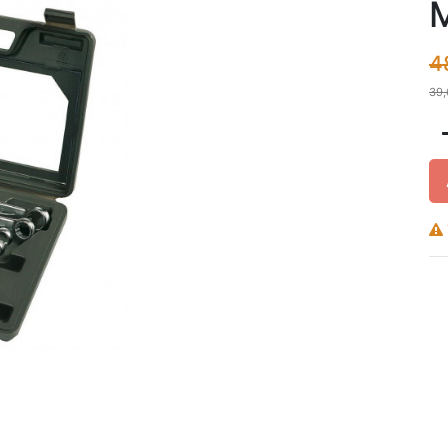
4
39,