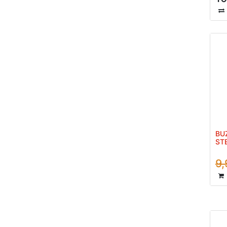
BU
ST
9,