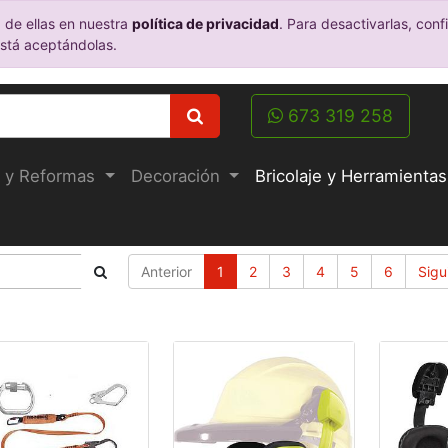
 de ellas en nuestra
política de privacidad
. Para desactivarlas, co
está aceptándolas.
673 319 258
 y Reformas
Decoración
Bricolaje y Herramientas
Anterior
1
2
3
4
5
6
Sigu