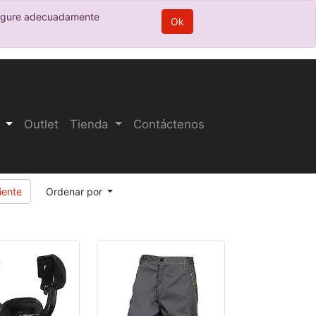
nfigure adecuadamente
Ok
Outlet
Tienda
Contáctenos
iente
Ordenar por