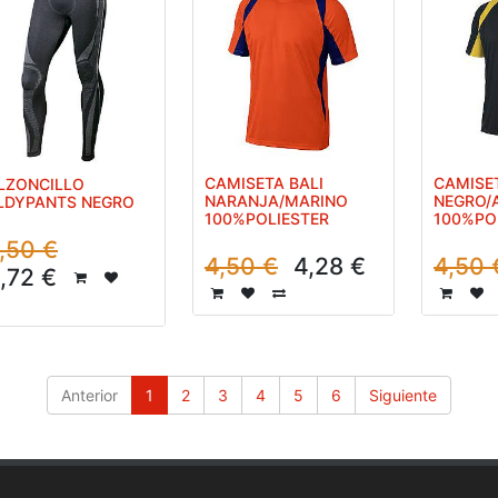
CAMISETA BALI
CAMISET
LZONCILLO
NARANJA/MARINO
NEGRO/
LDYPANTS NEGRO
100%POLIESTER
100%PO
,50
€
4,50
€
4,28
€
4,50
,72
€
Anterior
1
2
3
4
5
6
Siguiente