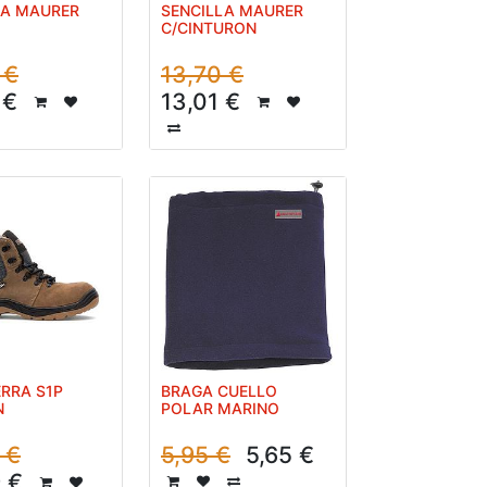
LA MAURER
SENCILLA MAURER
C/CINTURON
€
13,70
€
€
13,01
€
RRA S1P
BRAGA CUELLO
N
POLAR MARINO
€
5,95
€
5,65
€
9
€