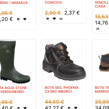
CONIC010
SENCIL
RINO / NARANJA
C/ASA
2,50
€
2,37
€
,95
€
15,53
,20
€
14,76
BOTA SEG. PHOENIX
BOTA TE
TA AGUA STONE
S3 SRC (NEGRO)
MARRO
 VERDE/NEGRO
44,50
€
35,89
,95
€
42,27
€
34,0
,40
€