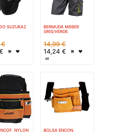
IDO SUZUKA2
BERMUDA M6BER
GRIS/VERDE
€
14,99
€
€
14,24
€
ENCOF. NYLON
BOLSA ENCON.