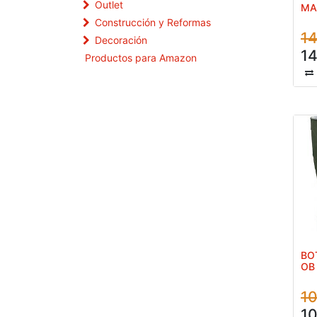
Outlet
MA
Construcción y Reformas
14
Decoración
14
Productos para Amazon
BO
OB
10
10