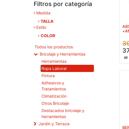
Filtros por categoría
Medida
TALLA
AB
Estilo
+A
COLOR
3
Todos los productos
37
Bricolaje y Herramientas
Herramientas
Ropa Laboral
Pintura
Adhesivos y
Tratamientos
Climatización
Otros Bricolaje
Destacados bricolaje y
herramientas
Jardín y Terraza
BE