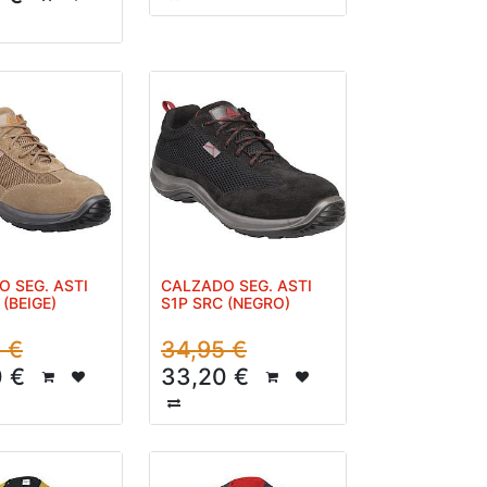
 SEG. ASTI
CALZADO SEG. ASTI
 (BEIGE)
S1P SRC (NEGRO)
5
€
34,95
€
0
€
33,20
€