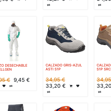
CALZADO GRIS-AZUL
CALZADO
ZO DESECHABLE
ASTI S1P
S1P SRC
ELLGEN
34,95
€
34,9
95
€
9,45
€
33,20
€
33,2