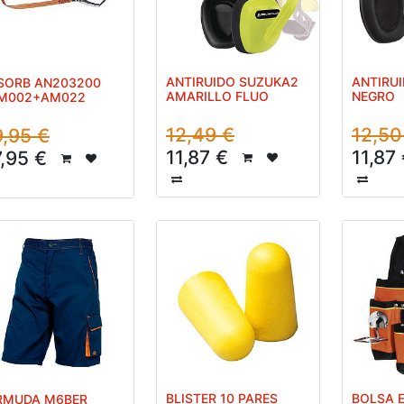
ANTIRUIDO SUZUKA2
ANTIRU
SORB AN203200
AMARILLO FLUO
NEGRO
M002+AM022
12,49
€
12,50
9,95
€
11,87
€
11,87
,95
€
BLISTER 10 PARES
BOLSA 
RMUDA M6BER