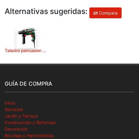
Alternativas sugeridas:
Compara
Taladro percusion 500 W bricolage PSB 500 easy re
GUÍA DE COMPRA
Inicio
Servicios
Jardín y Terraza
Construcción y Reformas
Decoración
Bricolaje y Herramientas