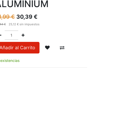
ALUMINIUM
1,99
€
30,39
€
44
€
25,12
€
sin impuestos
Añadir al Carrito
 existencias