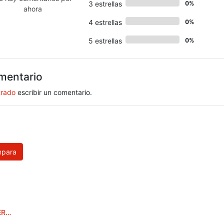
3 estrellas
0%
ahora
4 estrellas
0%
5 estrellas
0%
mentario
trado
escribir un comentario.
para
CESTILLO RINCONERA ALUMINIUM