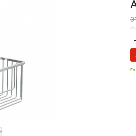
3
26,
En