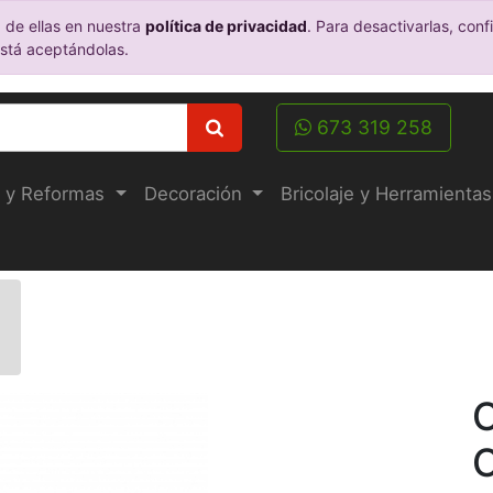
 de ellas en nuestra
política de privacidad
. Para desactivarlas, co
está aceptándolas.
673 319 258
 y Reformas
Decoración
Bricolaje y Herramientas