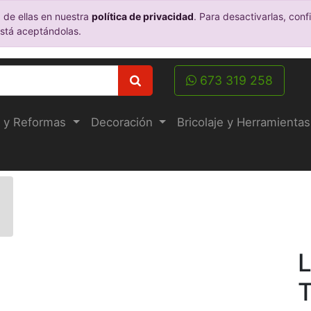
 de ellas en nuestra
política de privacidad
. Para desactivarlas, co
está aceptándolas.
673 319 258
 y Reformas
Decoración
Bricolaje y Herramientas