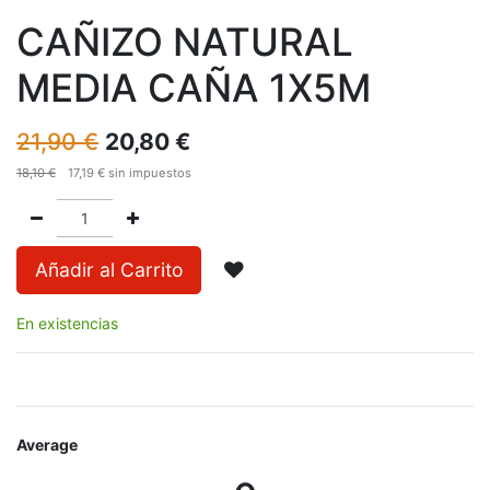
CAÑIZO NATURAL
MEDIA CAÑA 1X5M
21,90
€
20,80
€
18,10
€
17,19
€
sin impuestos
Añadir al Carrito
En existencias
Average