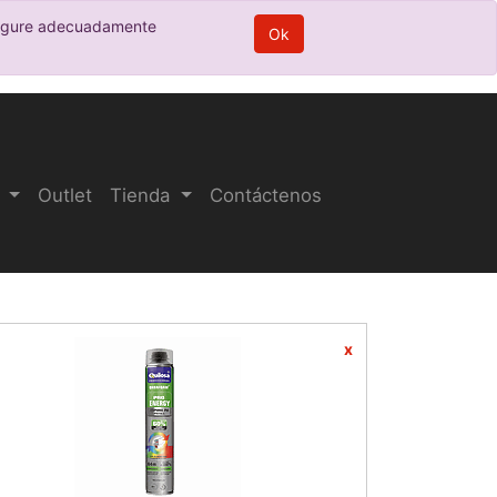
nfigure adecuadamente
Ok
Outlet
Tienda
Contáctenos
x