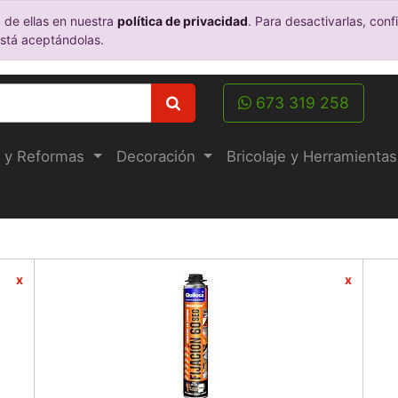
 de ellas en nuestra
política de privacidad
. Para desactivarlas, co
está aceptándolas.
673 319 258
 y Reformas
Decoración
Bricolaje y Herramientas
x
x