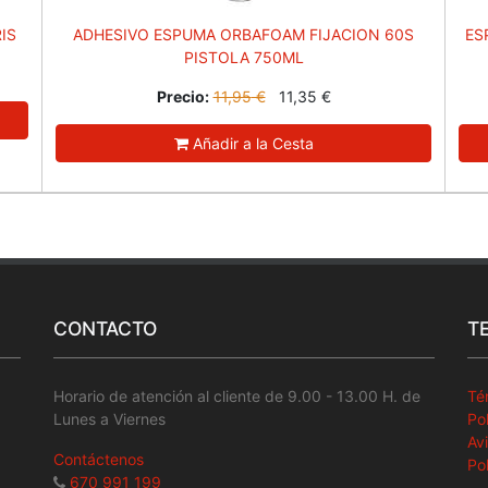
IS
ADHESIVO ESPUMA ORBAFOAM FIJACION 60S
ES
PISTOLA 750ML
Precio:
11,95
€
11,35
€
Añadir a la Cesta
CONTACTO
T
Horario de atención al cliente de 9.00 - 13.00 H. de
Té
Lunes a Viernes
Po
Av
Contáctenos
Po
670 991 199