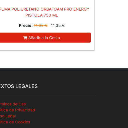
PUMA POLIURETANO ORBAFOAM PRO ENERGY
PISTOLA 750 ML
Precio:
11,95
€
11,35
€
Añadir a la Cesta
EXTOS LEGALES
rminos de Uso
lítica de Privacidad
iso Legal
lítica de Cookies