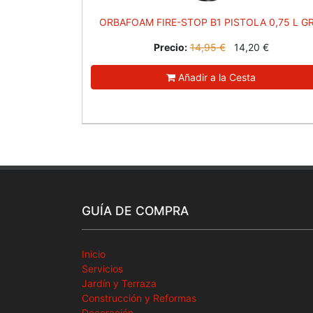
ORBAFOAM FIRE-STOP B1 PISTOLA 0,75 L GR
Precio:
14,95
€
14,20
€
Añadir a la Cesta
GUÍA DE COMPRA
Inicio
Servicios
Jardín y Terraza
Construcción y Reformas
Decoración